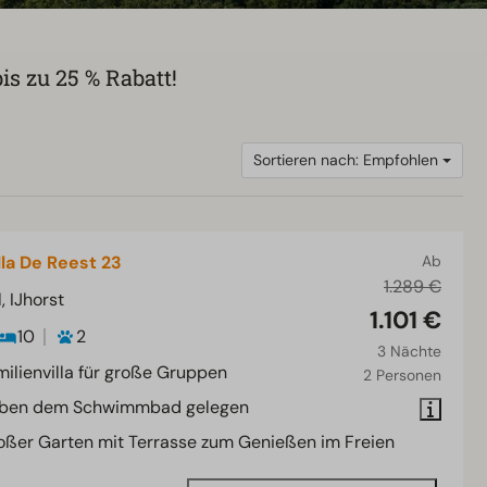
is zu 25 % Rabatt!
Sortieren nach: Empfohlen
lla De Reest 23
Ab
1.289 €
, IJhorst
1.101 €
10
2
3 Nächte
milienvilla für große Gruppen
2 Personen
ben dem Schwimmbad gelegen
oßer Garten mit Terrasse zum Genießen im Freien