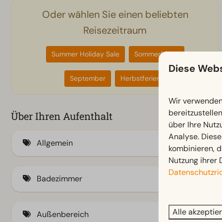
Oder wählen Sie einen beliebten
Reisezeitraum
Summer Holiday Sale
Sommerferien
Diese Webs
September
Herbstferien
Wir verwenden 
bereitzustelle
Über Ihren Aufenthalt
über Ihre Nutz
Analyse. Diese
Allgemein
kombinieren, d
Nutzung ihrer 
Klimaanlage
Datenschutzric
Badezimmer
Fliegengitter
Badewanne
Alle akzeptie
Außenbereich