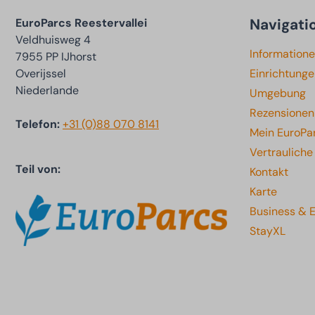
Navigati
EuroParcs Reestervallei
Veldhuisweg 4
Information
7955 PP IJhorst
Overijssel
Einrichtung
Niederlande
Umgebung
Rezensionen
Telefon:
+31 (0)88 070 8141
Mein EuroPa
Vertraulich
Teil von:
Kontakt
Karte
Business & 
StayXL