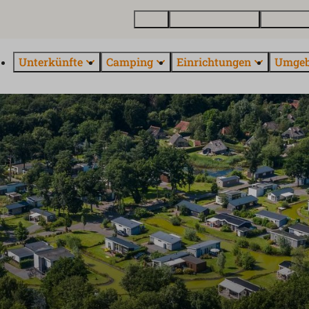
Karte
Ferienhaus kaufen
Über Euro
Unterkünfte
Camping
Einrichtungen
Umge