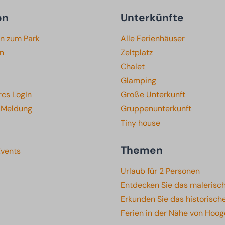
on
Unterkünfte
en zum Park
Alle Ferienhäuser
en
Zeltplatz
Chalet
Glamping
rcs LogIn
Große Unterkunft
e Meldung
Gruppenunterkunft
Tiny house
Themen
Events
Urlaub für 2 Personen
Entdecken Sie das malerisc
Erkunden Sie das historisc
Ferien in der Nähe von Hoo