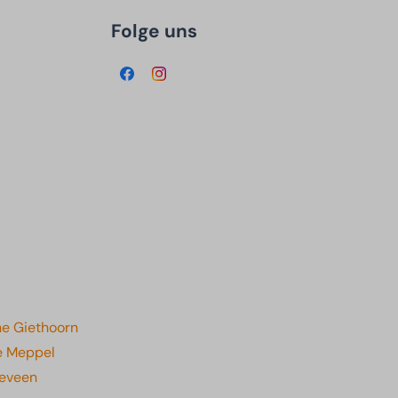
Folge uns
he Giethoorn
he Meppel
geveen