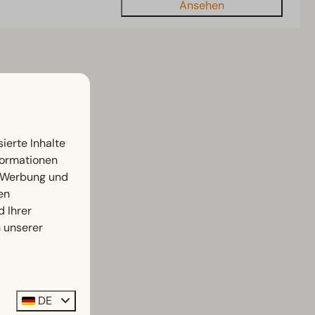
Ansehen
ierte Inhalte
nformationen
, Werbung und
en
d Ihrer
n unserer
DE