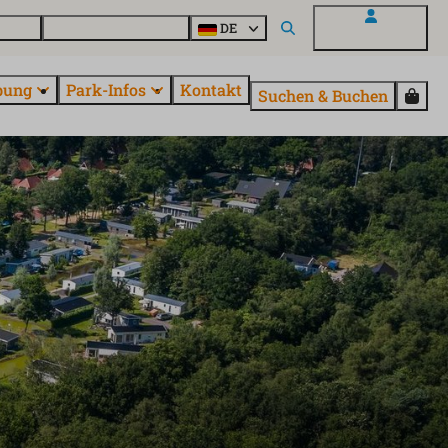
Parcs
Alle Parks entdecken
DE
Mein EuroParcs
bung
Park-Infos
Kontakt
Suchen & Buchen