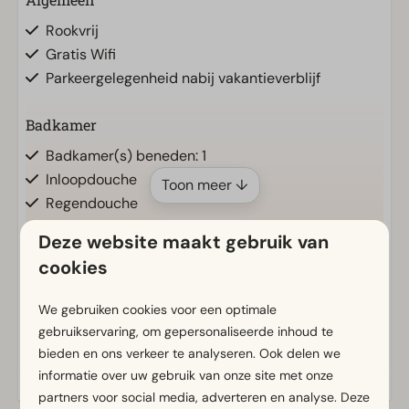
Rookvrij
Gratis Wifi
Parkeergelegenheid nabij vakantieverblijf
Badkamer
Badkamer(s) beneden: 1
Inloopdouche
Toon meer ↓
Regendouche
Toilet(ten) in badkamer(s): 1
Deze website maakt gebruik van
cookies
Buiten
Terras
We gebruiken cookies voor een optimale
Tuin
Energielabel(s)
gebruikservaring, om gepersonaliseerde inhoud te
Waterterras
bieden en ons verkeer te analyseren. Ook delen we
informatie over uw gebruik van onze site met onze
Keuken
partners voor social media, adverteren en analyse. Deze