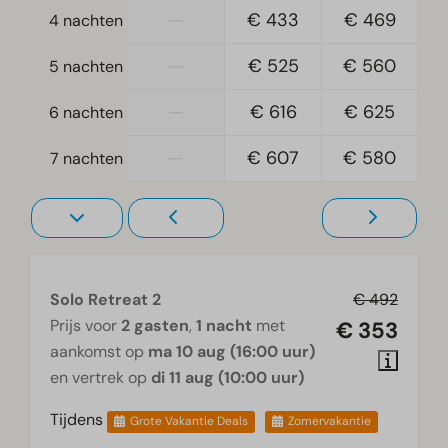
—
€ 433
€ 469
4 nachten
Verwarming & Verkoeling
—
€ 525
€ 560
5 nachten
Elektrische kachel
—
€ 616
€ 625
6 nachten
Woonkamer
Smart TV
—
€ 607
€ 580
7 nachten
Solo Retreat 2
€ 492
Prijs voor
2 gasten
,
1 nacht
met
€ 353
aankomst op
ma 10 aug (16:00 uur)
en vertrek op
di 11 aug (10:00 uur)
Tijdens
Grote Vakantie Deals
Zomervakantie