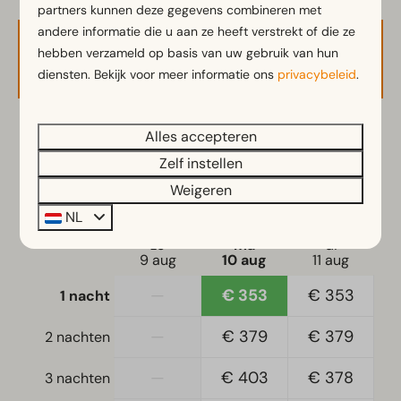
partners kunnen deze gegevens combineren met
Ingerichte keuken
andere informatie die u aan ze heeft verstrekt of die ze
Inductiekookplaat
hebben verzameld op basis van uw gebruik van hun
Beschikbaarheid en prijs
Kitchenette
diensten. Bekijk voor meer informatie ons
privacybeleid
.
Koelkast met vriesvak
Waterkoker
Alles accepteren
2 gasten
Ligging
Zelf instellen
Vrijstaand
Weigeren
ma
10-08-2026
di
11-08-2026
NL
Slaapkamer
zo
ma
di
9 aug
10 aug
11 aug
Eenpersoonsbed(den): 2
Eenpersoonsdekbedden en kussens
—
€ 353
€ 353
1 nacht
Slaapkamer(s) beneden: 1
—
€ 379
€ 379
2 nachten
Toegankelijkheid
—
€ 403
€ 378
3 nachten
Gelijkvloers