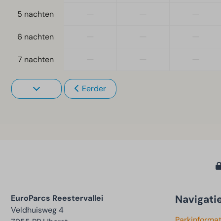
—
—
—
5 nachten
—
—
—
6 nachten
—
—
—
7 nachten
Eerder
Navigati
EuroParcs Reestervallei
Veldhuisweg 4
Parkinformat