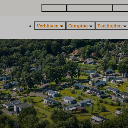
Plattegrond
Vakantiewoning kopen
Over E
Verblijven
Camping
Faciliteiten