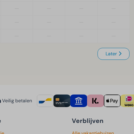
—
—
—
—
—
—
—
—
—
—
—
—
Later
Veilig betalen
e
Verblijven
ie
Alle vakantiehuizen