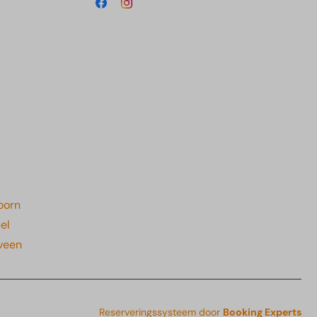
oorn
el
eveen
Reserveringssysteem door
Booking Experts