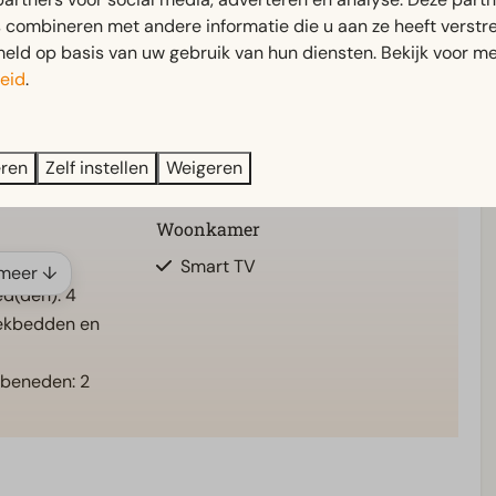
combineren met andere informatie die u aan ze heeft verstrek
Buiten
ld op basis van uw gebruik van hun diensten. Bekijk voor me
eid
.
: 1
Parasol
eneden: 1
Terras
Tuin
eren
Zelf instellen
Weigeren
)
Tuinset
Woonkamer
den
Smart TV
meer ↓
d(den): 4
ekbedden en
 beneden: 2