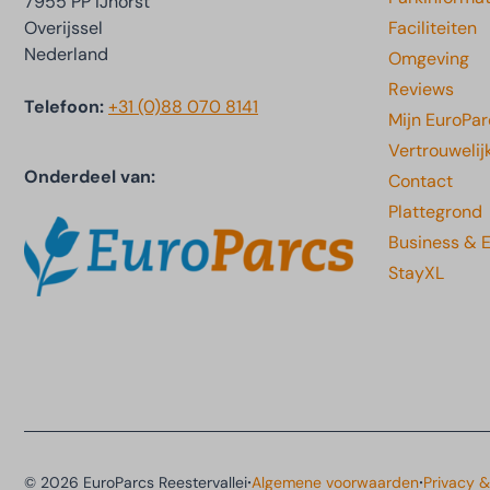
7955 PP IJhorst
Overijssel
Faciliteiten
Nederland
Omgeving
Reviews
Telefoon:
+31 (0)88 070 8141
Mijn EuroPar
Vertrouwelij
Onderdeel van:
Contact
Plattegrond
Business & 
StayXL
·
·
© 2026 EuroParcs Reestervallei
Algemene voorwaarden
Privacy 