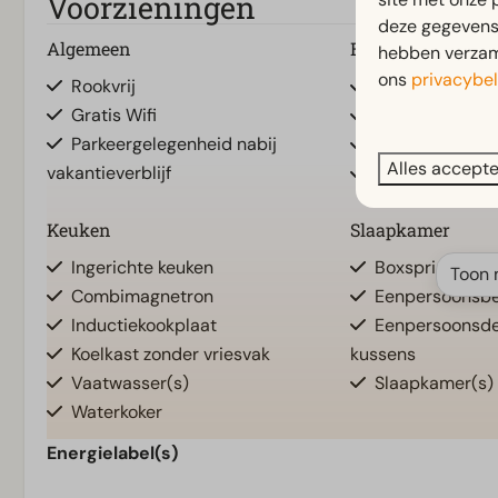
Voorzieningen
deze gegevens 
Algemeen
Badkamer
hebben verzame
ons
privacybel
Rookvrij
Aparte toiletten
Gratis Wifi
Badkamer(s) b
Parkeergelegenheid nabij
Inloopdouche
Alles accept
vakantieverblijf
Douche(cabine
Keuken
Slaapkamer
Ingerichte keuken
Boxspringbed
Toon 
Combimagnetron
Eenpersoonsbe
Inductiekookplaat
Eenpersoonsd
Koelkast zonder vriesvak
kussens
Vaatwasser(s)
Slaapkamer(s)
Waterkoker
Energielabel(s)