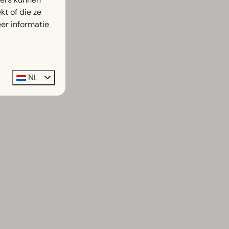
t of die ze
er informatie
NL