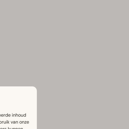
eerde inhoud
bruik van onze
ners kunnen