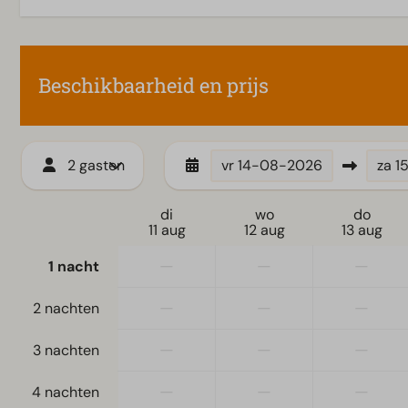
Beschikbaarheid en prijs
2 gasten
vr
14-08-2026
za
1
di
wo
do
11 aug
12 aug
13 aug
—
—
—
1 nacht
—
—
—
2 nachten
—
—
—
3 nachten
—
—
—
4 nachten