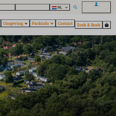
uroParcs
Ontdek alle parken
NL
Mijn EuroParcs
Omgeving
Parkinfo
Contact
Zoek & Boek