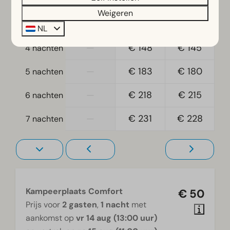
—
€ 76
€ 76
2 nachten
Weigeren
—
€ 114
€ 111
3 nachten
NL
—
€ 148
€ 145
4 nachten
—
€ 183
€ 180
5 nachten
—
€ 218
€ 215
6 nachten
—
€ 231
€ 228
7 nachten
Kampeerplaats Comfort
€ 50
Prijs voor
2 gasten
,
1 nacht
met
aankomst op
vr 14 aug (13:00 uur)