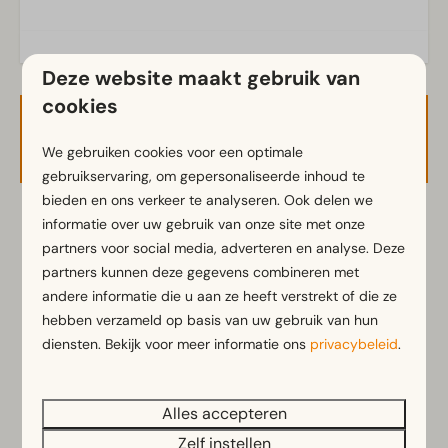
Deze website maakt gebruik van
cookies
Beschikbaarheid en prijs
We gebruiken cookies voor een optimale
gebruikservaring, om gepersonaliseerde inhoud te
bieden en ons verkeer te analyseren. Ook delen we
informatie over uw gebruik van onze site met onze
2 gasten
partners voor social media, adverteren en analyse. Deze
partners kunnen deze gegevens combineren met
vr
14-08-2026
za
15-08-2026
andere informatie die u aan ze heeft verstrekt of die ze
hebben verzameld op basis van uw gebruik van hun
diensten. Bekijk voor meer informatie ons
privacybeleid
.
do
vr
za
13 aug
14 aug
15 aug
—
€ 50
€ 50
1 nacht
Alles accepteren
Zelf instellen