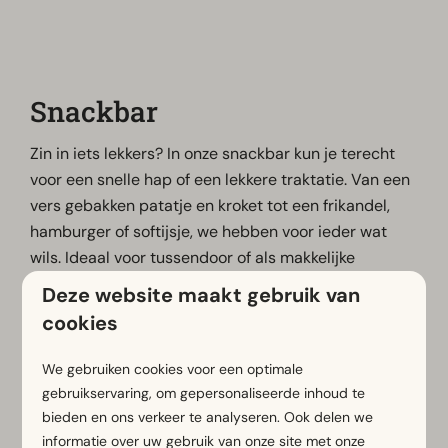
Snackbar
Zin in iets lekkers? In onze snackbar kun je terecht
voor een snelle hap of een lekkere traktatie. Van een
vers gebakken patatje en kroket tot een frikandel,
hamburger of softijsje, we hebben voor ieder wat
wils. Ideaal voor tussendoor of als makkelijke
maaltijd na een actieve vakantiedag!
Deze website maakt gebruik van
cookies
Bekijk hier de
menukaart
Bekijk hier de
openingstijden
.
We gebruiken cookies voor een optimale
gebruikservaring, om gepersonaliseerde inhoud te
bieden en ons verkeer te analyseren. Ook delen we
informatie over uw gebruik van onze site met onze