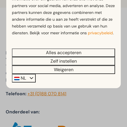
partners voor social media, adverteren en analyse. Deze
partners kunnen deze gegevens combineren met
andere informatie die u aan ze heeft verstrekt of die ze
Veilig betalen
hebben verzameld op basis van uw gebruik van hun
diensten. Bekijk voor meer informatie ons
privacybeleid
.
Alles accepteren
EuroParcs Reestervallei
Veldhuisweg 4
Zelf instellen
7955 PP IJhorst
Weigeren
Overijssel
NL
Nederland
Telefoon:
+31 (0)88 070 8141
Onderdeel van: