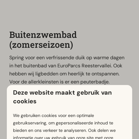
Buitenzwembad
(zomerseizoen)
Spring voor een verfrissende duik op warme dagen
in het buitenbad van EuroParcs Reestervallei. Ook
hebben wij ligbedden om heerlijk te ontspannen.
Voor de allerkleinsten is er een peuterbadje.
Deze website maakt gebruik van
Let op: Het buitenzwembad is geopend in het
cookies
zomerseizoen en gesloten vanaf september.
Bekijk hier de
openingstijden
.
We gebruiken cookies voor een optimale
gebruikservaring, om gepersonaliseerde inhoud te
bieden en ons verkeer te analyseren. Ook delen we
informatie over uw gebruik van onze site met onze