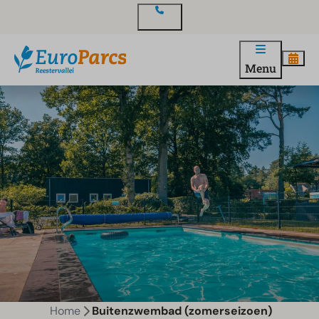
Contact
Menu
Home
Buitenzwembad (zomerseizoen)